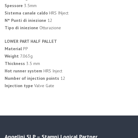
Spessore
3.5mm
Sistema canale caldo
HRS INject
N° Punti di iniezione
12
Tipo di iniezione
Otturazione
LOWER PART HALF PALLET
Material
PP
Weight
7.063g
Thickness
3.5 mm
Hot runner system
HRS Inject
Number of injection points
12
Injection type
Valve Gate
Angelini SLP – Stampi Logical Partner